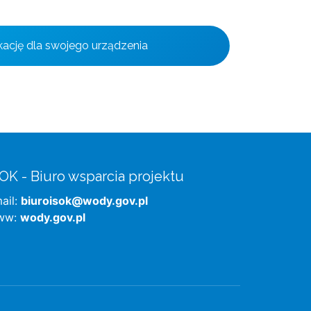
ikację dla swojego urządzenia
OK - Biuro wsparcia projektu
ail:
biuroisok@wody.gov.pl
ww:
wody.gov.pl