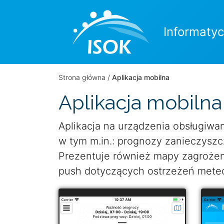
przejdź
przejdź
przejdź
do
do
do
Informaty
głównej
opcji
danych
treści
wyświetlania
adresowych
Strona główna
/
Aplikacja mobilna
Aplikacja mobilna
Aplikacja na urządzenia obsługiwa
w tym m.in.: prognozy zanieczyszc
Prezentuje również mapy zagrożen
push dotyczących ostrzeżeń meteo